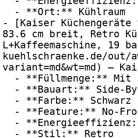
  - **Energieeffizienz:** Energieeffizienzklasse A

  - **Ort:** Kühlraum

- [Kaiser Küchengeräte 
83.6 cm breit, Retro Kü
L+Kaffeemaschine, 19 ba
kuehlschraenke.de/out/a
variant=md&wt=md) — Kai
  - **Füllmenge:** Mit 506 Liter Füllmenge

  - **Bauart:** Side-By-Side-Kühlschränke

  - **Farbe:** Schwarz

  - **Feature:** No-Frost

  - **Energieeffizienz:** Energieeffizienzklasse E

  - **Stil:** Retro
