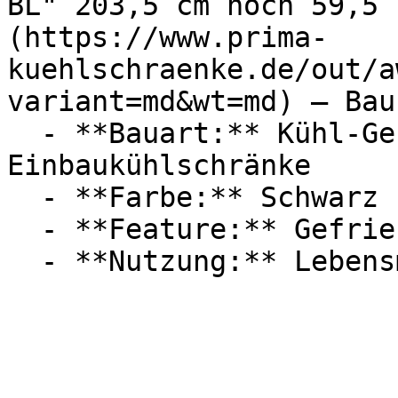
BL" 203,5 cm hoch 59,5 
(https://www.prima-
kuehlschraenke.de/out/a
variant=md&wt=md) — Bau
  - **Bauart:** Kühl-Gefrierkombinationen, 
Einbaukühlschränke

  - **Farbe:** Schwarz

  - **Feature:** Gefrierfach, No-Frost, Inverter
