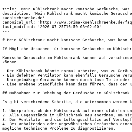
---

title: 'Mein Kühlschrank macht komische Geräusche, was 
description: 'Mein Kühlschrank macht komische Geräusche
kuehlschraenke.de'

canonical_url: 'https://www.prima-kuehlschraenke.de/faq
last_modified: '2026-07-25T16:50:03+02:00'

---

# Mein Kühlschrank macht komische Geräusche, was kann d
## Mögliche Ursachen für komische Geräusche im Kühlschr
Komische Geräusche im Kühlschrank können auf verschiede
können.

- Der Kühlschrank könnte normal arbeiten, was zu Geräus
- Ein defekter Ventilator kann ebenfalls Geräusche veru
- Unregelmäßige Geräusche können durch lose Teile oder 
- Eine unebene Standfläche kann dazu führen, dass der K
## Maßnahmen zur Behebung der Geräusche im Kühlschrank

Es gibt verschiedene Schritte, die unternommen werden k
1. Überprüfen, ob der Kühlschrank auf einer stabilen un
2. Alle Gegenstände im Kühlschrank neu anordnen, um sic
3. Den Ventilator und die Lüftungsschlitze auf Verstopf
4. Bei anhaltenden oder ungewöhnlichen Geräuschen einen
mögliche technische Probleme zu diagnostizieren.
