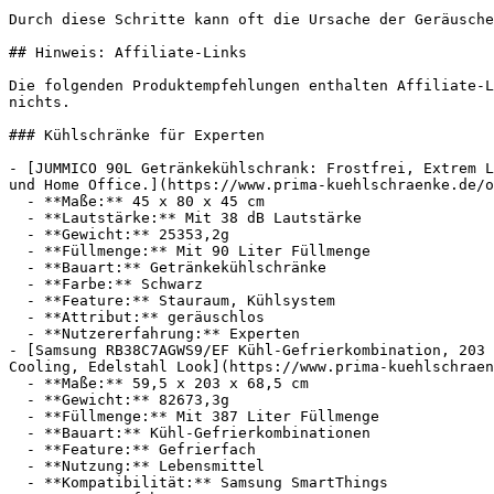
Durch diese Schritte kann oft die Ursache der Geräusche
## Hinweis: Affiliate-Links

Die folgenden Produktempfehlungen enthalten Affiliate-L
nichts.

### Kühlschränke für Experten

- [JUMMICO 90L Getränkekühlschrank: Frostfrei, Extrem L
und Home Office.](https://www.prima-kuehlschraenke.de/o
  - **Maße:** 45 x 80 x 45 cm

  - **Lautstärke:** Mit 38 dB Lautstärke

  - **Gewicht:** 25353,2g

  - **Füllmenge:** Mit 90 Liter Füllmenge

  - **Bauart:** Getränkekühlschränke

  - **Farbe:** Schwarz

  - **Feature:** Stauraum, Kühlsystem

  - **Attribut:** geräuschlos

  - **Nutzererfahrung:** Experten

- [Samsung RB38C7AGWS9/EF Kühl-Gefrierkombination, 203 
Cooling, Edelstahl Look](https://www.prima-kuehlschraen
  - **Maße:** 59,5 x 203 x 68,5 cm

  - **Gewicht:** 82673,3g

  - **Füllmenge:** Mit 387 Liter Füllmenge

  - **Bauart:** Kühl-Gefrierkombinationen

  - **Feature:** Gefrierfach

  - **Nutzung:** Lebensmittel

  - **Kompatibilität:** Samsung SmartThings
