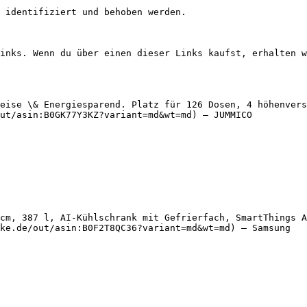
 identifiziert und behoben werden.

inks. Wenn du über einen dieser Links kaufst, erhalten w
eise \& Energiesparend. Platz für 126 Dosen, 4 höhenvers
ut/asin:B0GK77Y3KZ?variant=md&wt=md) — JUMMICO

cm, 387 l, AI-Kühlschrank mit Gefrierfach, SmartThings A
ke.de/out/asin:B0F2T8QC36?variant=md&wt=md) — Samsung
