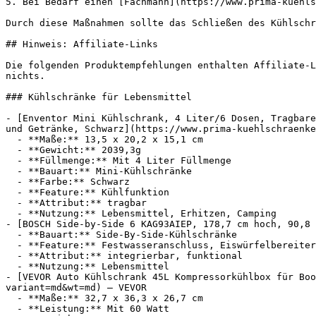
5. Bei Bedarf einen [Fachmann](https://www.prima-kuehls
Durch diese Maßnahmen sollte das Schließen des Kühlschr
## Hinweis: Affiliate-Links

Die folgenden Produktempfehlungen enthalten Affiliate-L
nichts.

### Kühlschränke für Lebensmittel

- [Enventor Mini Kühlschrank, 4 Liter/6 Dosen, Tragbare
und Getränke, Schwarz](https://www.prima-kuehlschraenke
  - **Maße:** 13,5 x 20,2 x 15,1 cm

  - **Gewicht:** 2039,3g

  - **Füllmenge:** Mit 4 Liter Füllmenge

  - **Bauart:** Mini-Kühlschränke

  - **Farbe:** Schwarz

  - **Feature:** Kühlfunktion

  - **Attribut:** tragbar

  - **Nutzung:** Lebensmittel, Erhitzen, Camping

- [BOSCH Side-by-Side 6 KAG93AIEP, 178,7 cm hoch, 90,8 
  - **Bauart:** Side-By-Side-Kühlschränke

  - **Feature:** Festwasseranschluss, Eiswürfelbereiter, Gefrierfach, Wasserspender

  - **Attribut:** integrierbar, funktional

  - **Nutzung:** Lebensmittel

- [VEVOR Auto Kühlschrank 45L Kompressorkühlbox für Boo
variant=md&wt=md) — VEVOR

  - **Maße:** 32,7 x 36,3 x 26,7 cm

  - **Leistung:** Mit 60 Watt
