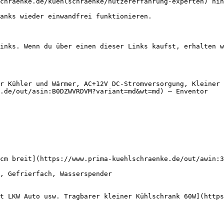
chraenke.de/kuehlschraenke/nutzererfahrung-experten) hin
anks wieder einwandfrei funktionieren.

inks. Wenn du über einen dieser Links kaufst, erhalten w
r Kühler und Wärmer, AC+12V DC-Stromversorgung, Kleiner 
.de/out/asin:B0DZWVRDVM?variant=md&wt=md) — Enventor

cm breit](https://www.prima-kuehlschraenke.de/out/awin:3
t LKW Auto usw. Tragbarer kleiner Kühlschrank 60W](https