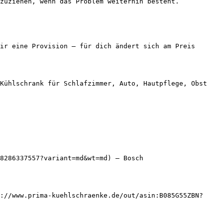
zuziehen, wenn das Problem weiterhin besteht.

ir eine Provision — für dich ändert sich am Preis 
Kühlschrank für Schlafzimmer, Auto, Hautpflege, Obst 
8286337557?variant=md&wt=md) — Bosch

://www.prima-kuehlschraenke.de/out/asin:B085G55ZBN?