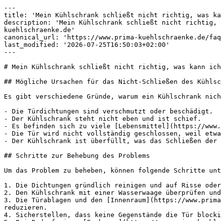
---

title: 'Mein Kühlschrank schließt nicht richtig, was ka
description: 'Mein Kühlschrank schließt nicht richtig, 
kuehlschraenke.de'

canonical_url: 'https://www.prima-kuehlschraenke.de/faq
last_modified: '2026-07-25T16:50:03+02:00'

---

# Mein Kühlschrank schließt nicht richtig, was kann ich
## Mögliche Ursachen für das Nicht-Schließen des Kühlsc
Es gibt verschiedene Gründe, warum ein Kühlschrank nich
- Die Türdichtungen sind verschmutzt oder beschädigt.

- Der Kühlschrank steht nicht eben und ist schief.

- Es befinden sich zu viele [Lebensmittel](https://www.
- Die Tür wird nicht vollständig geschlossen, weil etwa
- Der Kühlschrank ist überfüllt, was das Schließen der 
## Schritte zur Behebung des Problems

Um das Problem zu beheben, können folgende Schritte unt
1. Die Dichtungen gründlich reinigen und auf Risse oder
2. Den Kühlschrank mit einer Wasserwaage überprüfen und
3. Die Türablagen und den [Innenraum](https://www.prima
reduzieren.

4. Sicherstellen, dass keine Gegenstände die Tür blocki