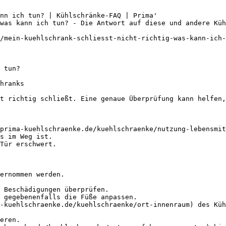
nn ich tun? | Kühlschränke-FAQ | Prima'

was kann ich tun? - Die Antwort auf diese und andere Küh
/mein-kuehlschrank-schliesst-nicht-richtig-was-kann-ich-
 tun?

hranks

t richtig schließt. Eine genaue Überprüfung kann helfen,
prima-kuehlschraenke.de/kuehlschraenke/nutzung-lebensmit
s im Weg ist.

Tür erschwert.

ernommen werden.

 Beschädigungen überprüfen.

 gegebenenfalls die Füße anpassen.

-kuehlschraenke.de/kuehlschraenke/ort-innenraum) des Küh
eren.
