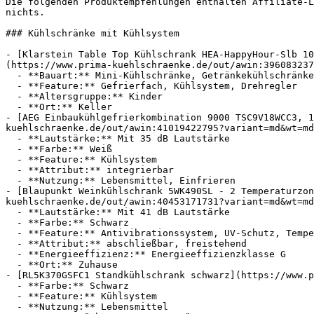
Die folgenden Produktempfehlungen enthalten Affiliate-L
nichts.

### Kühlschränke mit Kühlsystem

- [Klarstein Table Top Kühlschrank HEA-HappyHour-Slb 10
(https://www.prima-kuehlschraenke.de/out/awin:396083237
  - **Bauart:** Mini-Kühlschränke, Getränkekühlschränke

  - **Feature:** Gefrierfach, Kühlsystem, Drehregler

  - **Altersgruppe:** Kinder

  - **Ort:** Keller

- [AEG Einbaukühlgefrierkombination 9000 TSC9V18WCC3, 1
kuehlschraenke.de/out/awin:41019422795?variant=md&wt=md
  - **Lautstärke:** Mit 35 dB Lautstärke

  - **Farbe:** Weiß

  - **Feature:** Kühlsystem

  - **Attribut:** integrierbar

  - **Nutzung:** Lebensmittel, Einfrieren

- [Blaupunkt Weinkühlschrank 5WK490SL - 2 Temperaturzon
kuehlschraenke.de/out/awin:40453171731?variant=md&wt=md
  - **Lautstärke:** Mit 41 dB Lautstärke

  - **Farbe:** Schwarz

  - **Feature:** Antivibrationssystem, UV-Schutz, Temperatureinstellung, Temperaturanzeige

  - **Attribut:** abschließbar, freistehend

  - **Energieeffizienz:** Energieeffizienzklasse G

  - **Ort:** Zuhause

- [RL5K370GSFC1 Standkühlschrank schwarz](https://www.p
  - **Farbe:** Schwarz

  - **Feature:** Kühlsystem

  - **Nutzung:** Lebensmittel
