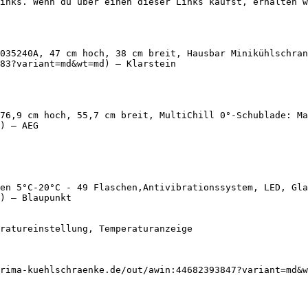
inks. Wenn du über einen dieser Links kaufst, erhalten w
035240A, 47 cm hoch, 38 cm breit, Hausbar Minikühlschran
83?variant=md&wt=md) — Klarstein

76,9 cm hoch, 55,7 cm breit, MultiChill 0°-Schublade: Ma
) — AEG

en 5°C-20°C - 49 Flaschen,Antivibrationssystem, LED, Gl
) — Blaupunkt

rima-kuehlschraenke.de/out/awin:44682393847?variant=md&w