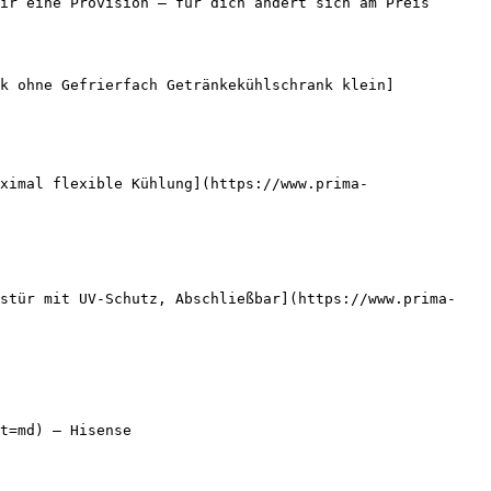
ir eine Provision — für dich ändert sich am Preis 
k ohne Gefrierfach Getränkekühlschrank klein]
ximal flexible Kühlung](https://www.prima-
astür mit UV-Schutz, Abschließbar](https://www.prima-
t=md) — Hisense
