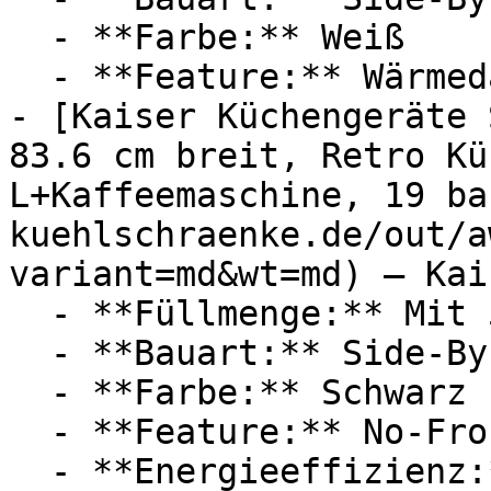
  - **Farbe:** Weiß

  - **Feature:** Wärmedämmung, Stauraum

- [Kaiser Küchengeräte 
83.6 cm breit, Retro Kü
L+Kaffeemaschine, 19 ba
kuehlschraenke.de/out/a
variant=md&wt=md) — Kai
  - **Füllmenge:** Mit 506 Liter Füllmenge

  - **Bauart:** Side-By-Side-Kühlschränke

  - **Farbe:** Schwarz

  - **Feature:** No-Frost

  - **Energieeffizienz:** Energieeffizienzklasse E
