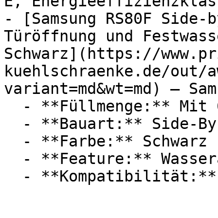
E, Energieeffizienzklass
- [Samsung RS80F Side-b
Türöffnung und Festwass
Schwarz](https://www.pr
kuehlschraenke.de/out/a
variant=md&wt=md) — Sams
  - **Füllmenge:** Mit 634 Liter Füllmenge

  - **Bauart:** Side-By-Side-Kühlschränke

  - **Farbe:** Schwarz

  - **Feature:** Wasseranschluss
