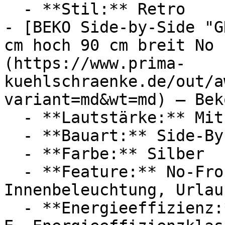
  - **Stil:** Retro

- [BEKO Side-by-Side "G
cm hoch 90 cm breit No 
(https://www.prima-
kuehlschraenke.de/out/a
variant=md&wt=md) — Beko
  - **Lautstärke:** Mit 39 dB Lautstärke

  - **Bauart:** Side-By-Side-Kühlschränke

  - **Farbe:** Silber

  - **Feature:** No-Frost, Gefrierfunktion, 
Innenbeleuchtung, Urlau
  - **Energieeffizienz:** Energieeffizienzklasse 