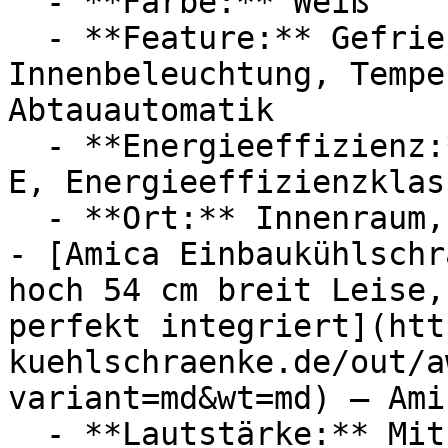
  - **Farbe:** Weiß

  - **Feature:** Gefrierfunktion, 
Innenbeleuchtung, Tempe
Abtauautomatik

  - **Energieeffizienz:** Energieeffizienzklasse 
E, Energieeffizienzklass
  - **Ort:** Innenraum, Kühlraum

- [Amica Einbaukühlschr
hoch 54 cm breit Leise,
perfekt integriert](htt
kuehlschraenke.de/out/a
variant=md&wt=md) — Amic
  - **Lautstärke:** Mit 38 dB Lautstärke
