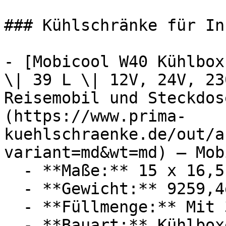
### Kühlschränke für In
- [Mobicool W40 Kühlbox
\| 39 L \| 12V, 24V, 23
Reisemobil und Steckdos
(https://www.prima-
kuehlschraenke.de/out/a
variant=md&wt=md) — Mob
  - **Maße:** 15 x 16,5 x 22 cm

  - **Gewicht:** 9259,4g

  - **Füllmenge:** Mit 39 Liter Füllmenge

  - **Bauart:** Kühlboxen
