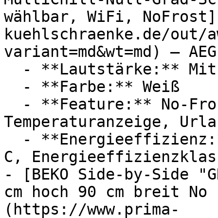
wählbar, WiFi, NoFrost]
kuehlschraenke.de/out/a
variant=md&wt=md) — AEG

  - **Lautstärke:** Mit 35 dB Lautstärke

  - **Farbe:** Weiß

  - **Feature:** No-Frost, Innenbeleuchtung, 
Temperaturanzeige, Urla
  - **Energieeffizienz:** Energieeffizienzklasse 
C, Energieeffizienzklass
- [BEKO Side-by-Side "G
cm hoch 90 cm breit No 
(https://www.prima-