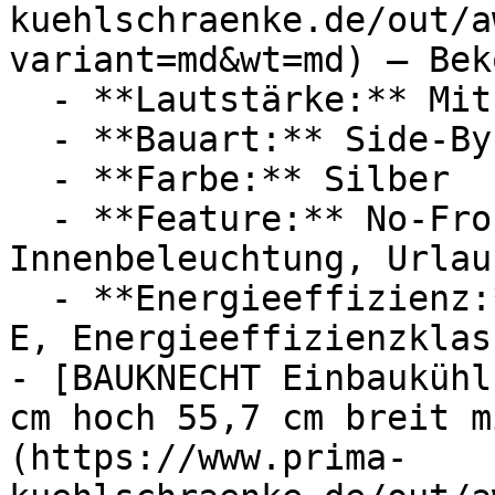
kuehlschraenke.de/out/a
variant=md&wt=md) — Beko
  - **Lautstärke:** Mit 39 dB Lautstärke

  - **Bauart:** Side-By-Side-Kühlschränke

  - **Farbe:** Silber

  - **Feature:** No-Frost, Gefrierfunktion, 
Innenbeleuchtung, Urlau
  - **Energieeffizienz:** Energieeffizienzklasse 
E, Energieeffizienzklass
- [BAUKNECHT Einbaukühl
cm hoch 55,7 cm breit m
(https://www.prima-