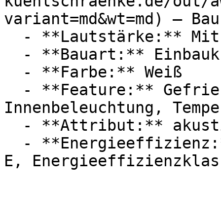
kuehlschraenke.de/out/a
variant=md&wt=md) — Bau
  - **Lautstärke:** Mit 34 dB Lautstärke

  - **Bauart:** Einbaukühlschränke

  - **Farbe:** Weiß

  - **Feature:** Gefrierfach, Urlaubsschaltung, 
Innenbeleuchtung, Tempe
  - **Attribut:** akustisch, optisch

  - **Energieeffizienz:** Energieeffizienzklasse 