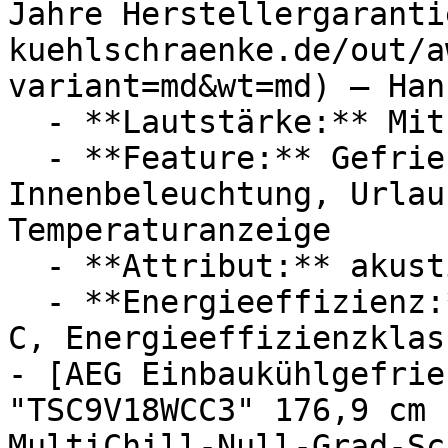
Jahre Herstellergaranti
kuehlschraenke.de/out/a
variant=md&wt=md) — Han
  - **Lautstärke:** Mit 37 dB Lautstärke

  - **Feature:** Gefrierfunktion, 
Innenbeleuchtung, Urlau
Temperaturanzeige

  - **Attribut:** akustisch

  - **Energieeffizienz:** Energieeffizienzklasse 
C, Energieeffizienzklass
- [AEG Einbaukühlgefrie
"TSC9V18WCC3" 176,9 cm 
MultiChill-Null-Grad-Sc